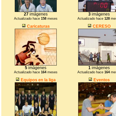
27
imágenes
3
imágenes
Actualizado hace
158
meses
Actualizado hace
128
me
Caricaturas
CERESO
5
imágenes
1
imágenes
Actualizado hace
164
meses
Actualizado hace
164
me
Equipos en la liga
Eventos