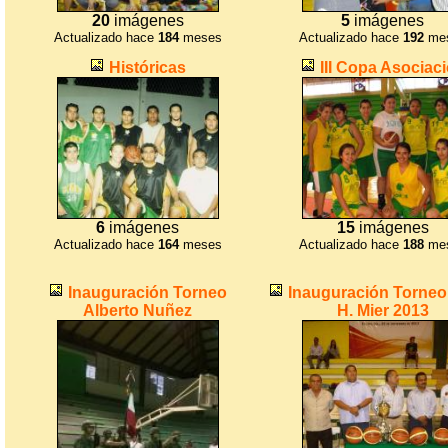
20
imágenes
5
imágenes
Actualizado hace
184
meses
Actualizado hace
192
me
Históricas
III Copa Asociac
6
imágenes
15
imágenes
Actualizado hace
164
meses
Actualizado hace
188
me
Inauguración Torneo
Inauguración Torneo
Alberto Nuñez
H. Mier 2013